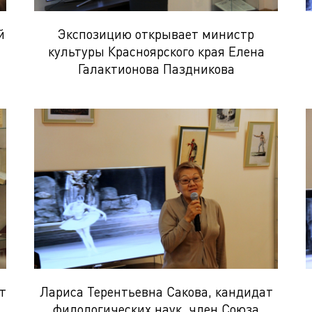
й
Экспозицию открывает министр
культуры Красноярского края Елена
Галактионова Паздникова
т
Лариса Терентьевна Сакова, кандидат
филологических наук, член Союза