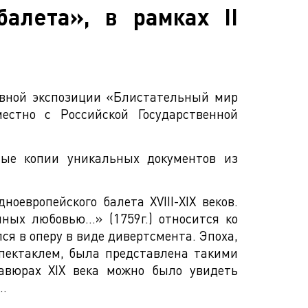
алета», в рамках II
тивной экспозиции «Блистательный мир
естно с Российской Государственной
ные копии уникальных документов из
европейского балета XVIII-XIX веков.
ных любовью…» (1759г.) относится ко
ся в оперу в виде дивертсмента. Эпоха,
пектаклем, была представлена такими
равюрах XIX века можно было увидеть
….