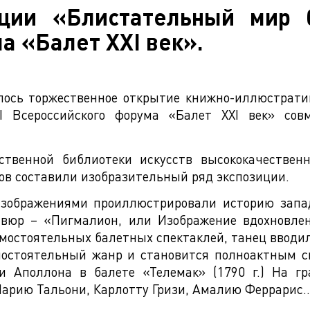
иции «Блистательный мир б
а «Балет XXI век».
оялось торжественное открытие книжно-иллюстра
II Всероссийского форума «Балет XXI век» совм
рственной библиотеки искусств высококачествен
ов составили изобразительный ряд экспозиции.
ображениями проиллюстрировали историю западно
вюр – «Пигмалион, или Изображение вдохновлен
мостоятельных балетных спектаклей, танец вводил
амостоятельный жанр и становится полноактным с
и Аполлона в балете «Телемак» (1790 г.) На г
арию Тальони, Карлотту Гризи, Амалию Феррарис