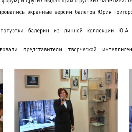
форум) и других выдающихся русских балетмейсте
ировались экранные версии балетов Юрия Григоро
татуэтки балерин из личной коллекции Ю.А. К
вовали представители творческой интеллиген