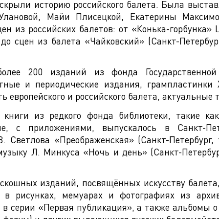
аскрыли историю российского балета. Была выста
Улановой, Майи Плисецкой, Екатерины Максим
ен из российских балетов: от «Конька-горбунка» Ц
 до сцен из балета «Чайковский» (Санкт-Петербу
олее 200 изданий из фонда Государственной
отные и периодические издания, грампластинки X
 европейского и российского балета, актуальные 
 книги из редкого фонда библиотеки, такие как
ие, с приложениями, выпускалось в Санкт-Пе
. Светлова «Преображенская» (Санкт-Петербург, 
музыку Л. Минкуса «Ночь и день» (Санкт-Петербур
скошных изданий, посвящённых искусству балета,
я в рисунках, мемуарах и фотографиях из арх
 в серии «Первая публикация», а также альбомы о