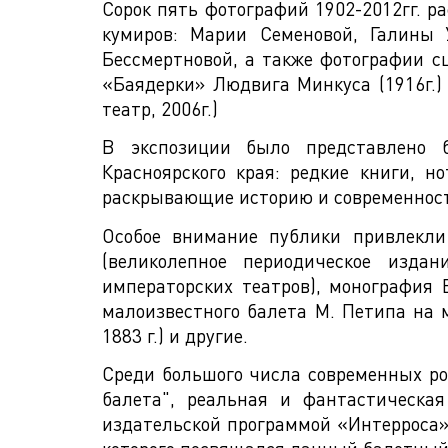
Сорок пять фотографий 1902-2012гг. р
кумиров: Марии Семеновой, Галины 
Бессмертновой, а также фотографии сц
«Баядерки» Людвига Минкуса (1916г.)
театр, 2006г.)
В экспозиции было представлено б
Красноярского края: редкие книги, н
раскрывающие историю и современность
Особое внимание публики привлекли
(великолепное периодическое издан
императорских театров), монография В
малоизвестного балета М. Петипа на 
1883 г.) и другие.
Среди большого числа современных ро
балета", реальная и фантастическа
издательской программой «Интерроса»