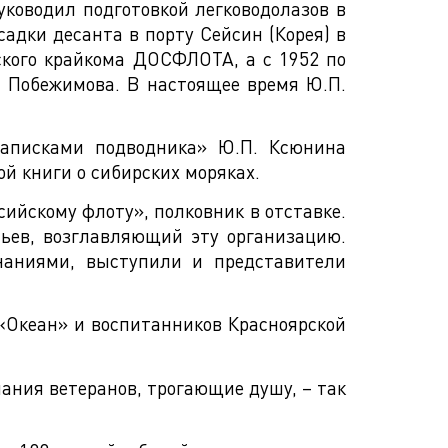
уководил подготовкой легководолазов в
садки десанта в порту Сейсин (Корея) в
ского крайкома ДОСФЛОТА, а с 1952 по
. Побежимова. В настоящее время Ю.П.
Записками подводника» Ю.П. Ксюнина
й книги о сибирских моряках.
ийскому флоту», полковник в отставке.
ьев, возглавляющий эту организацию.
наниями, выступили и представители
«Океан» и воспитанников Красноярской
ания ветеранов, трогающие душу, – так