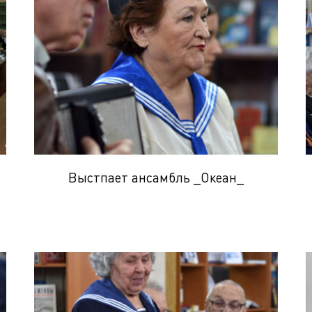
Выстпает ансамбль _Океан_