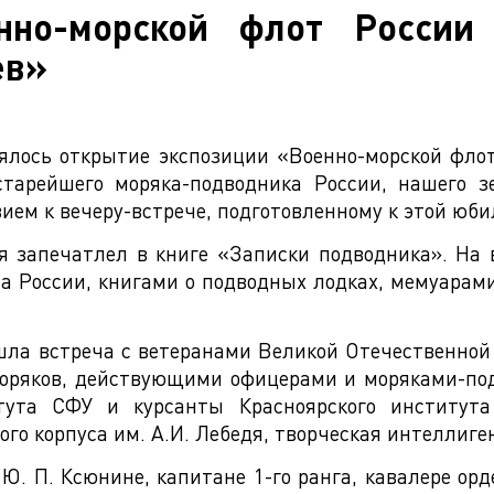
енно-морской флот России
ев»
оялось открытие экспозиции «Военно-морской фло
старейшего моряка-подводника России, нашего 
ем к вечеру-встрече, подготовленному к этой юби
 запечатлел в книге «Записки подводника». На 
а России, книгами о подводных лодках, мемуарам
ошла встреча с ветеранами Великой Отечественной
оряков, действующими офицерами и моряками-под
тута СФУ и курсанты Красноярского института 
ого корпуса им. А.И. Лебедя, творческая интеллиге
. П. Ксюнине, капитане 1-го ранга, кавалере ор