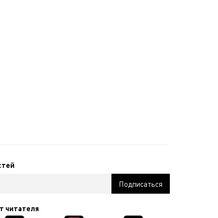
стей
т читателя