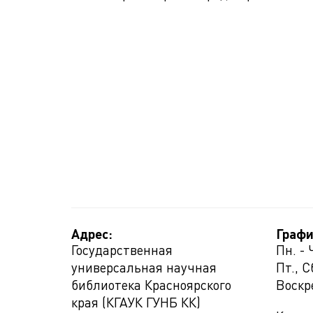
Адрес:
Графи
Государственная
Пн. - 
универсальная научная
Пт., С
библиотека Красноярского
Воскр
края (КГАУК ГУНБ КК)