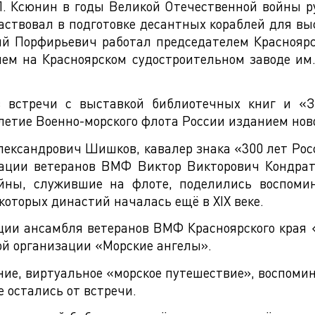
П. Ксюнин в годы Великой Отечественной войны р
аствовал в подготовке десантных кораблей для вы
Юлий Порфирьевич работал председателем Краснояр
лем на Красноярском судостроительном заводе им
ов встречи с выставкой библиотечных книг и «
летие Военно-морского флота России изданием ново
лександрович Шишков, кавалер знака «300 лет Росс
зации ветеранов ВМФ Виктор Викторович Кондрат
йны, служившие на флоте, поделились воспоми
которых династий началась ещё в XIX веке.
ии ансамбля ветеранов ВМФ Красноярского края 
й организации «Морские ангелы».
ние, виртуальное «морское путешествие», воспомин
 остались от встречи.