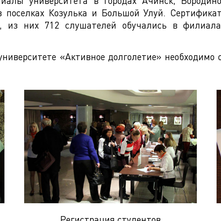
алы университета в городах Ачинск, Бородино,
 в поселках Козулька и Большой Улуй. Сертифика
к, из них 712 слушателей обучались в филиала
ниверситете «Активное долголетие» необходимо 
Регистрация студентов