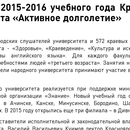
2015-2016 учебного года Кр
ета «Активное долголетие»
родских слушателей университета и 572 краевых
та - «Здоровье», «Краеведение», «Культура и ис
овы английского языка». Для каждого факул
ребностями людей «третьего возраста». Занятия н
тели народного университета принимают участие 
о университета реализуется при поддержке мин
ной организации «Знание». Новый учебный год о
» в Ачинске, Канске, Минусинске, Бородино, Ш
. В 2015 году открылись еще три филиала – в Див
ставители исполнительной и законодательной вла
а. Василий Васильевич Куимов ректор Красноярс