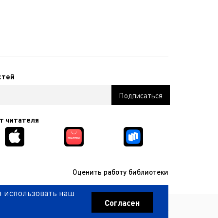
стей
т читателя
Оценить работу библиотеки
я использовать наш
КОМПАНИЯ ИНТЕКМЕДИА Г
РАЗРАБОТКА САЙТА
2017