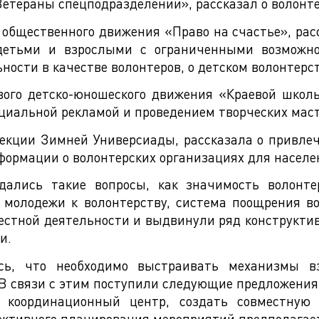
етераны спецподразделений», рассказал о волонт
общественного движения «Право на счастье», расс
детьми и взрослыми с ограниченными возможн
ости в качестве волонтеров, о детском волонтерст
вого детско-юношеского движения «Краевой школ
оциальной рекламой и проведением творческих маст
екции Зимней Универсиады, рассказала о привлеч
формации о волонтерских организациях для населе
дались такие вопросы, как значимость волонте
молодежи к волонтерству, система поощрения во
естной деятельности и выдвинули ряд конструкт
и.
ись, что необходимо выстраивать механизмы 
В связи с этим поступили следующие предложения 
координационный центр, создать совместную 
ктивного планирования мероприятий предполагаетс