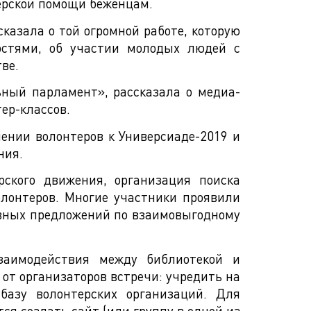
ерской помощи беженцам.
казала о той огромной работе, которую
остями, об участии молодых людей с
ве.
ьный парламент», рассказала о медиа-
ер-классов.
ении волонтеров к Универсиаде-2019 и
ния.
рского движения, организация поиска
лонтеров. Многие участники проявили
ивных предложений по взаимовыгодному
взаимодействия между библиотекой и
от организаторов встречи: учредить на
базу волонтерских организаций. Для
я создать сайт (или группу в одной из