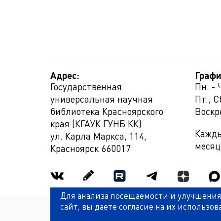
Адрес:
Графи
Государственная
Пн. - 
универсальная научная
Пт., С
библиотека Красноярского
Воскр
края (КГАУК ГУНБ КК)
Кажды
ул. Карла Маркса, 114,
месяц
Красноярск
660017
Для анализа посещаемости и улучшения
сайт, вы даете согласие на их использов
Политика обработки персональных данных