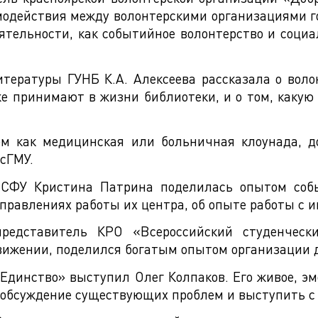
модействия между волонтерскими организациями г
ятельности, как событийное волонтерство и социал
ературы ГУНБ К.А. Алексеева рассказала о волон
же принимают в жизни библиотеки, и о том, каку
ом как медицинская или больничная клоунада, до
асГМУ.
 СФУ Кристина Патрина поделилась опытом собы
правлениях работы их центра, об опыте работы с 
едставитель КРО «Всероссийский студенческий
вижении, поделился богатым опытом организации 
Единство» выступил Олег Колпаков. Его живое, э
 обсуждение существующих проблем и выступить 