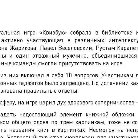
альная игра «Квизбук» собрала в библиотеке и
 активно участвующая в различных интеллекту
лена Жарикова, Павел Веселовский, Рустам Карапе
ны и один отважный мужчина, объединившиеся
нные команды смогли присутствовать на игре.
 из них включал в себя 10 вопросов. Участникам
ронных гаджетов было запрещено. По истечении каж
 узнавала правильные ответы.
ру, на игре царил дух здорового соперничества –
гадать недостающий элемент книжной обложки
ском общего слова по трем картинкам, тоже не с
ть названия книг в картинках. Несмотря на непр
о. Четвертый тур стал сюрпризом для участнико