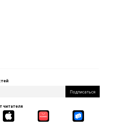
стей
т читателя