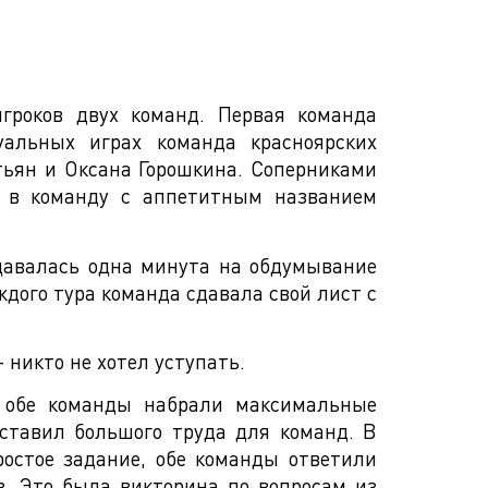
гроков двух команд. Первая команда
альных играх команда красноярских
тьян и Оксана Горошкина. Соперниками
 в команду с аппетитным названием
 давалась одна минута на обдумывание
дого тура команда сдавала свой лист с
 никто не хотел уступать.
, обе команды набрали максимальные
оставил большого труда для команд. В
остое задание, обе команды ответили
в. Это была викторина по вопросам из