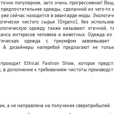
точно популярное, зато очень прогрессивное! Ве
 предпочтительнее одежды, сделанной из чего-то 
 уже сейчас находится в авангарде моды. Экологич
огически чистого сырья (Organic), без использ
логическую одежду также называют этичной, та
анса интересов человека и животных. Одежда из
ическая одежда с триумфом завоевывает 
. А дизайнеры наперебой предлагают не толь
роходит Ethical Fashion Show, которое пред
к, в дополнение к требованиям чистоты производст
ам, а не направлена на получение сверхприбылей.