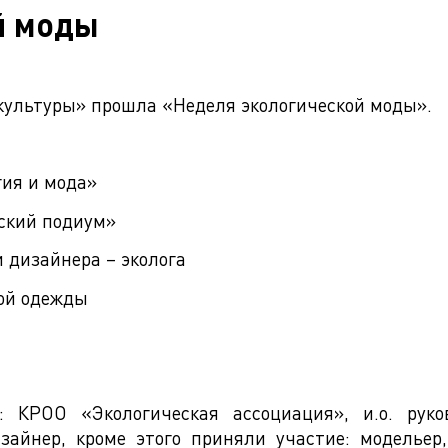
й моды
 культуры» прошла «Неделя экологической моды».
гия и мода»
еский подиум»
и дизайнера – эколога
той одежды
 КРОО «Экологическая ассоциация», и.о. рук
зайнер, кроме этого приняли участие: модельер