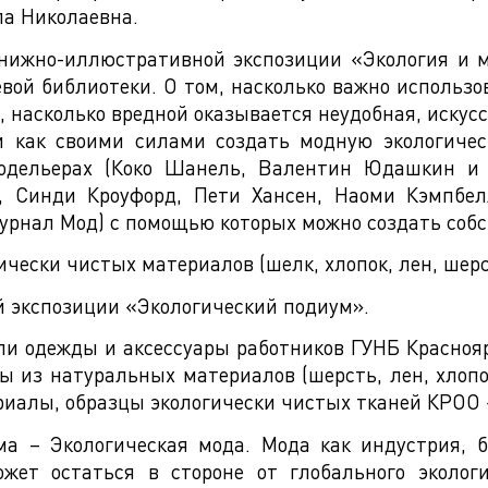
а Николаевна.
книжно-иллюстративной экспозиции «Экология и м
вой библиотеки. О том, насколько важно использ
 насколько вредной оказывается неудобная, искус
и как своими силами создать модную экологиче
одельерах (Коко Шанель, Валентин Юдашкин и д
, Синди Кроуфорд, Пети Хансен, Наоми Кэмпбел
 Журнал Мод) с помощью которых можно создать соб
чески чистых материалов (шелк, хлопок, лен, шерс
й экспозиции «Экологический подиум».
и одежды и аксессуары работников ГУНБ Красноя
ды из натуральных материалов (шерсть, лен, хлопо
риалы, образцы экологически чистых тканей КРОО 
ма – Экологическая мода. Мода как индустрия, б
ожет остаться в стороне от глобального эколог