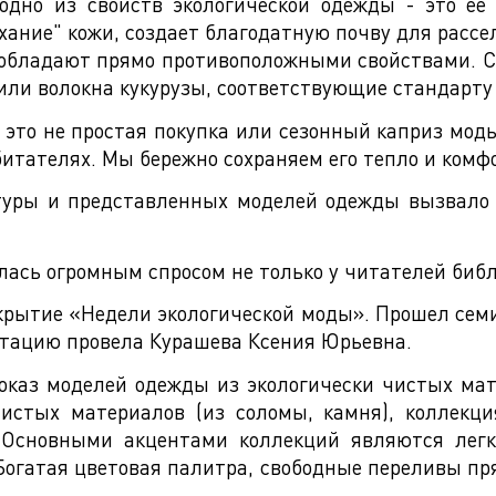
 одно из свойств экологической одежды - это её
хание" кожи, создает благодатную почву для рассе
 обладают прямо противоположными свойствами. С
или волокна кукурузы, соответствующие стандарту 
- это не простая покупка или сезонный каприз мод
битателях. Мы бережно сохраняем его тепло и комф
туры и представленных моделей одежды вызвало
ась огромным спросом не только у читателей библи
рытие «Недели экологической моды». Прошел семи
нтацию провела Курашева Ксения Юрьевна.
оказ моделей одежды из экологически чистых ма
 чистых материалов (из соломы, камня), коллек
 Основными акцентами коллекций являются легк
Богатая цветовая палитра, свободные переливы пр