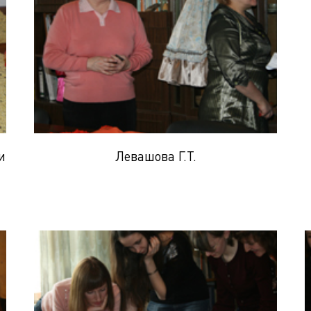
и
Левашова Г.Т.