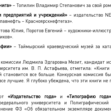
нига»
– Топилин Владимир Степанович за свой ром
и предприятий и учреждений»
– издательство NE
лавнефть – Красноярскнефтегаз».
това Юлия, Поротов Евгений – художники-иллюст
иков».
афии»
– Таймырский краеведческий музей за кат
 комиссии Людмила Эдгаровна Мезит, кандидат ист
верситета им. В. П. Астафьева, отметила: «Книг
й становится все больше. Конкурсная комиссия б
е лучшие. Я глубоко убеждена, что эти книги не 
ают
«Издательство года»
и
«Типографию года
федерального университета и Полиграфически
лнение ФЗ «Об обязательном экземпляре докумен