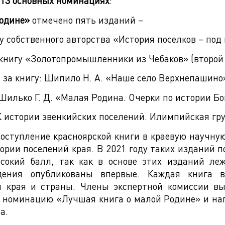
 13 основных номинациях
:
одине»
отмечено пять изданий –
 собственного авторства «История поселков – под 
книгу «Золотопромышленники из Чебаков» (второй а
за книгу: Шипило Н. А. «Наше село Верхнепашино
Шилько Г. Д. «Малая Родина. Очерки по истории Бо
 истории эвенкийских поселений. Илимпийская груп
оступление красноярской книги в краевую научну
рии поселений края. В 2021 году таких изданий по
сокий балл, так как в основе этих изданий ле
дения опубликованы впервые. Каждая книга 
ия края и страны. Члены экспертной комиссии в
 номинацию «Лучшая книга о малой Родине» и наг
а.