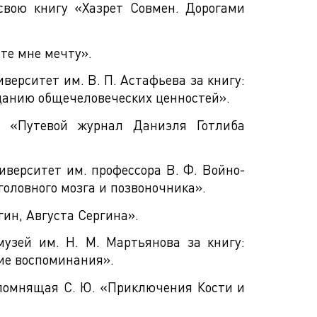
вою книгу «Хазрет Совмен. Дорогами
те мне мечту».
ерситет им. В. П. Астафьева за книгу:
зиданию общечеловеческих ценностей».
: «Путевой журнал Даниэля Готлиба
верситет им. профессора В. Ф. Войно-
оловного мозга и позвоночника».
ин, Августа Сергина».
узей им. Н. М. Мартьянова за книгу:
кие воспоминания».
епомнящая С. Ю. «Приключения Кости и