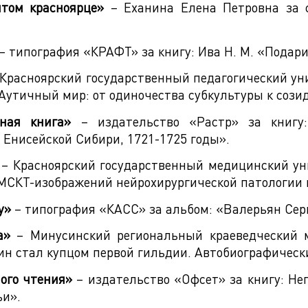
том красноярце»
– Еханина Елена Петровна за с
– типография «КРАФТ» за книгу: Ива Н. М. «Подари
Красноярский государственный педагогический унив
В. «Аутичный мир: от одиночества субкультуры к со
ная книга»
– издательство «Растр» за книгу
Енисейской Сибири, 1721-1725 годы».
– Красноярский государственный медицинский уни
 МСКТ-изображений нейрохирургической патологии г
у»
– типография «КАСС» за альбом: «Валерьян Серг
а»
– Минусинский региональный краеведческий м
нин стал купцом первой гильдии. Автобиографичес
ого чтения»
– издательство «Офсет» за книгу: Н
ьи».