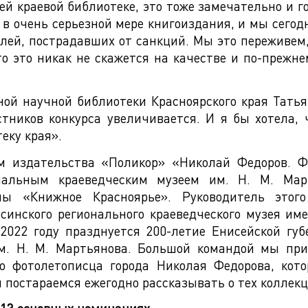
ей краевой библиотеке, это тоже замечательно и го
в очень серьезной мере книгоиздания, и мы сегод
лей, пострадавших от санкций. Мы это переживем
о это никак не скажется на качестве и по-прежн
ной научной библиотеки Красноярского края Тать
тников конкурса увеличивается. И я бы хотела,
еку края».
м издательства «Поликор» «Николай Федоров. Ф
нальным краеведческим музеем им. Н. М. Ма
мы «Книжное Красноярье». Руководитель этог
синского регионального краеведческого музея име
2022 году празднуется 200-летие Енисейской губ
им. Н. М. Мартьянова. Большой командой мы при
о фотолетописца города Николая Федорова, кот
 постараемся ежегодно рассказывать о тех коллекци