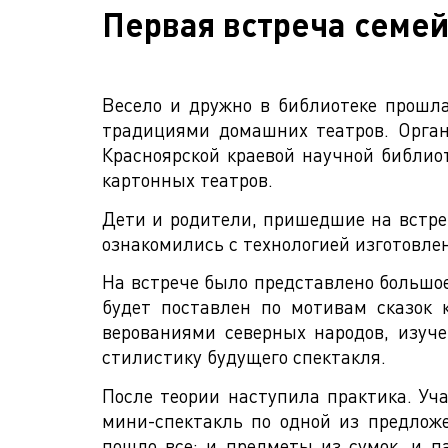
Первая встреча семей
Весело и дружно в библиотеке прошла
традициями домашних театров. Орган
Красноярской краевой научной библио
картонных театров.
Дети и родители, пришедшие на встреч
ознакомились с технологией изготовле
На встрече было представлено большое
будет поставлен по мотивам сказок 
верованиями северных народов, изуч
стилистику будущего спектакля.
После теории наступила практика. Уч
мини-спектакль по одной из предложе
пошло все: и предметы из сумок, и п