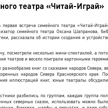
ного театра «Читай-Играй»
 первая встреча семейного театра «Читай-Играй
изатор семейного театра Оксана Шапранова, биб
теки, рассказала об истории создания и устройст
у, посмотрели несколько мини-спектаклей, а пот
ния театров и весело поиграли картонными героями
 разнообразие книг со сказками народов Севера, в
коренных народов Севера Красноярского края. П
ения иллюстраций книг, юные театралы обсудил
астники разбились по группам, каждая группа пол
нных северных сказок, использовать можно было
алочки, бумажки, шарфы и перчатки, и даже соб