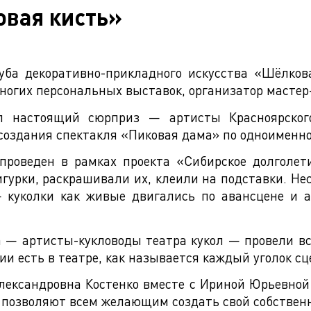
овая кисть»
луба декоративно-прикладного искусства «Шёлков
многих персональных выставок, организатор масте
л настоящий сюрприз — артисты Красноярского
создания спектакля «Пиковая дама» по одноименно
проведен в рамках проекта «Сибирское долголети
гурки, раскрашивали их, клеили на подставки. Не
— куколки как живые двигались по авансцене и а
 — артисты-кукловоды театра кукол — провели вс
ии есть в театре, как называется каждый уголок сц
лександровна Костенко вместе с Ириной Юрьевно
 позволяют всем желающим создать свой собственн