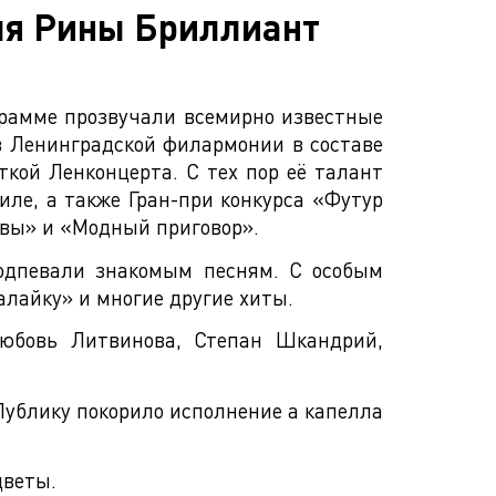
ля Рины Бриллиант
грамме прозвучали всемирно известные
в Ленинградской филармонии в составе
ткой Ленконцерта. С тех пор её талант
ле, а также Гран-при конкурса «Футур
авы» и «Модный приговор».
подпевали знакомым песням. С особым
лайку» и многие другие хиты.
Любовь Литвинова, Степан Шкандрий,
Публику покорило исполнение а капелла
цветы.