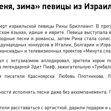
еня, зима» певицы из Израи
нцерт израильской певицы Рины Бриллиант. В про
йском языках, идише и иврите. Певица выступала 
родные песни и романсы, затем Рина стала солис
ународных конкурсов в Италии, Болгарии и Израи
омансиады» и телевизионных проектов «Минута сл
зал с энтузиазмом аплодировал, зрители хором 
а легендарной Эдит Пиаф, зажигательную «Тумбала
и писатели Красноярска: Любовь Плотникова, 
ости исполнять песни даже без аккомпанемента. 
тели расставаться с артисткой, дарили подарки и 