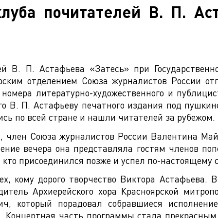
луба почитателей В. П. Ас
ей В. П. Астафьева «Затесь» при Государственн
ярским отделением Союза журналистов России от
о номера литературно-художественного и публицис
о В. П. Астафьеву печатного издания под пушки
лись по всей стране и нашли читателей за рубежом.
, член Союза журналистов России Валентина Майс
чение вечера она представляла гостям членов поп
х, кто присоединился позже и успел по-настоящему 
ех, кому дорого творчество Виктора Астафьева. 
одитель Архиерейского хора Красноярской митроп
ич, который порадовал собравшиеся исполнени
а. Концертная часть программы стала прекрасны