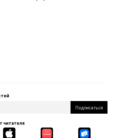
стей
т читателя