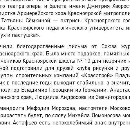
го театра оперы и балета имени Дмитрия Хворос
листка Архиерейского хора Красноярской митрополи
 Татьяны Сёмкиной — актрисы Красноярского госу
ка Красноярского педагогического университета 
ух и пастушка».
чили благодарственные письма от Союза жур
сноярского края. Было много подарков, памятных
учеников Красноярской школы № 10 для незрячих и
ной подготовили для друзей клуба рисунки и дру
группы строительных компаний «Красстрой» Влади
к в последние годы выходит стабильно, а значит
озитор Владимир Пороцкий из Германии, Анастас
анского края, Людмила Андросова из Звенигорода 
мандрита Мефодия Морозова, настоятеля Московс
прирастать будет, по слову Михайла Ломоносова мо
рович Астафьев есть непоколебимый знак внутрен