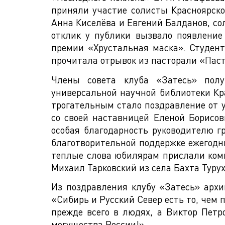
приняли участие солисты Красноярско
Анна Киселёва и Евгений Балданов, со
отклик у публики вызвало появление
премии «Хрустальная маска». Студент
прочитала отрывок из пасторали «Паст
Члены совета клуба «Затесь» полу
универсальной научной библиотеки Кра
трогательным стало поздравление от 
со своей наставницей Еленой Борисов
особая благодарность руководителю 
благотворительной поддержке ежегодни
теплые слова юбилярам прислали комп
Михаил Тарковский из села Бахта Турух
Из поздравления клубу «Затесь» архи
«Сибирь и Русский Север есть то, чем 
прежде всего в людях, а Виктор Пет
могущества России!».