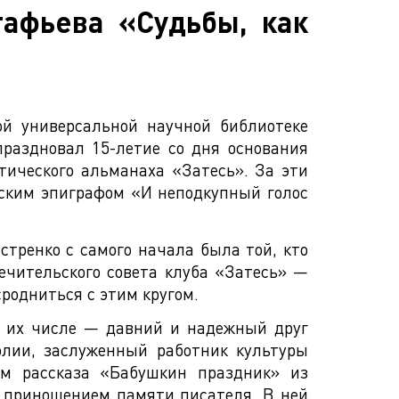
тафьева «Судьбы, как
ой универсальной научной библиотеке
праздновал 15-летие со дня основания
тического альманаха «Затесь». За эти
нским эпиграфом «И неподкупный голос
тренко с самого начала была той, кто
ечительского совета клуба «Затесь» —
сродниться с этим кругом.
В их числе — давний и надежный друг
олии, заслуженный работник культуры
ем рассказа «Бабушкин праздник» из
м приношением памяти писателя. В ней