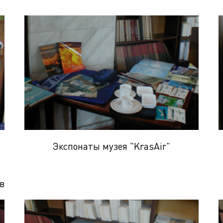
Экспонаты музея "KrasAir"
в