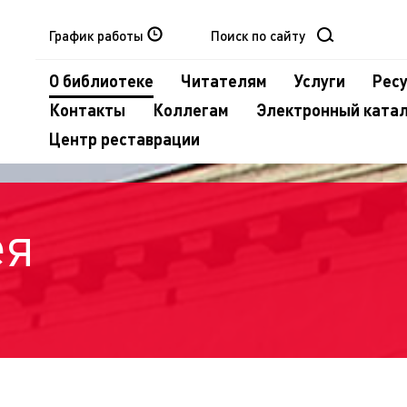
График работы
О библиотеке
Читателям
Услуги
Рес
Контакты
Коллегам
Электронный ката
Центр реставрации
ея