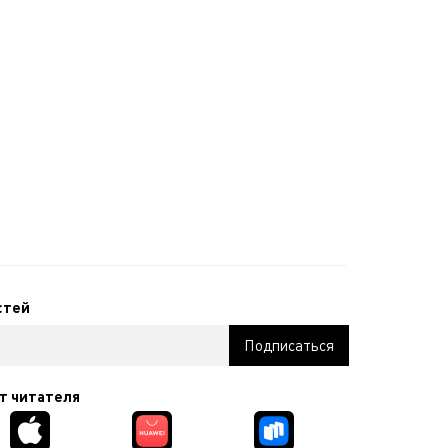
стей
т читателя