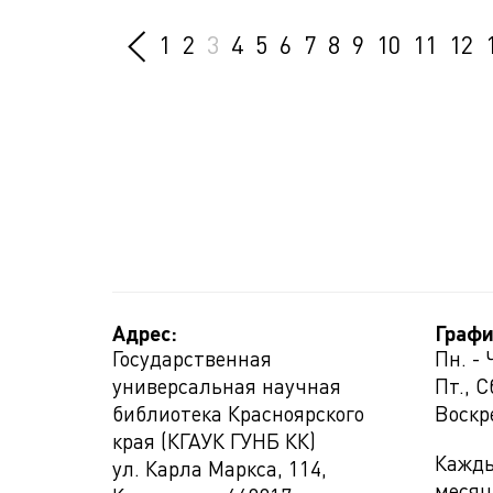
1
2
3
4
5
6
7
8
9
10
11
12
Адрес:
Графи
Государственная
Пн. - 
универсальная научная
Пт., С
библиотека Красноярского
Воскр
края (КГАУК ГУНБ КК)
Кажды
ул. Карла Маркса, 114,
месяц