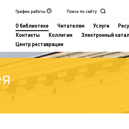
График работы
О библиотеке
Читателям
Услуги
Рес
Контакты
Коллегам
Электронный ката
Центр реставрации
ея