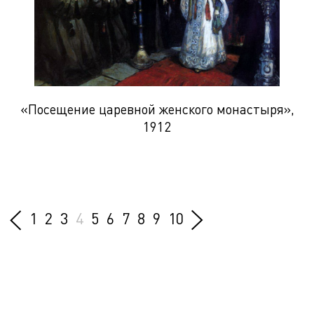
«Посещение царевной женского монастыря»,
1912
1
2
3
4
5
6
7
8
9
10