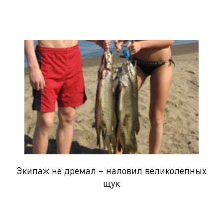
Экипаж не дремал – наловил великолепных
щук