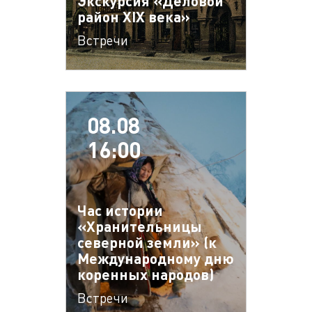
Экскурсия «Деловой
район XIX века»
Встречи
08.08
16:00
Час истории
«Хранительницы
северной земли» (к
Международному дню
коренных народов)
Встречи