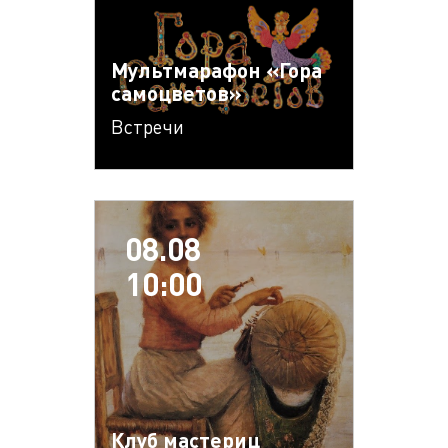
Мультмарафон «Гора
самоцветов»
Встречи
08.08
10:00
Клуб мастериц