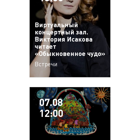
Виртуальный
концертный зал.
Виктория Исакова
читает
«Обыкновенное чудо»
Встречи
07.08
12:00