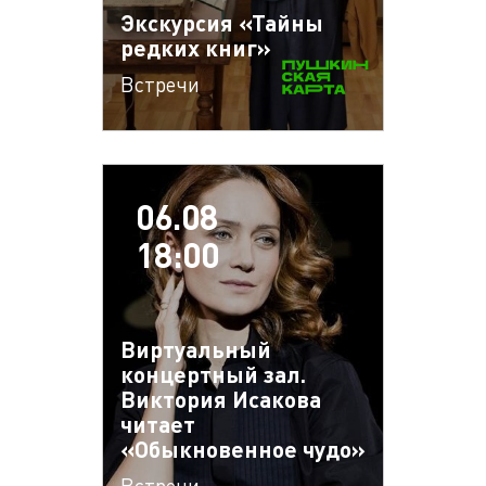
Экскурсия «Тайны
редких книг»
Встречи
06.08
18:00
Виртуальный
концертный зал.
Виктория Исакова
читает
«Обыкновенное чудо»
Встречи