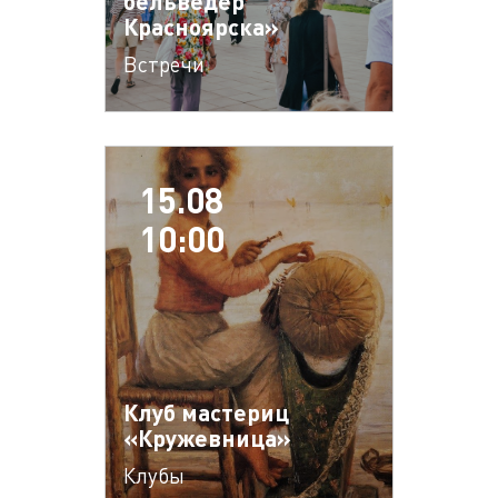
бельведер
Красноярска»
Встречи
15.08
10:00
Клуб мастериц
«Кружевница»
Клубы