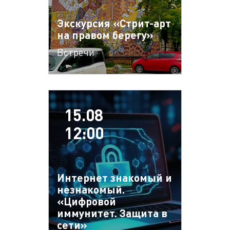
Экскурсия «Стрит-арт
на правом берегу»
Встречи
15.08
12:00
Интернет знакомый и
незнакомый.
«Цифровой
иммунитет. Защита в
сети»