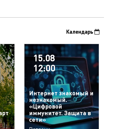
Календарь
15.08
12:00
Интернет знакомый и
незнакомый.
«Цифровой
арт
иммунитет. Защита в
сети»