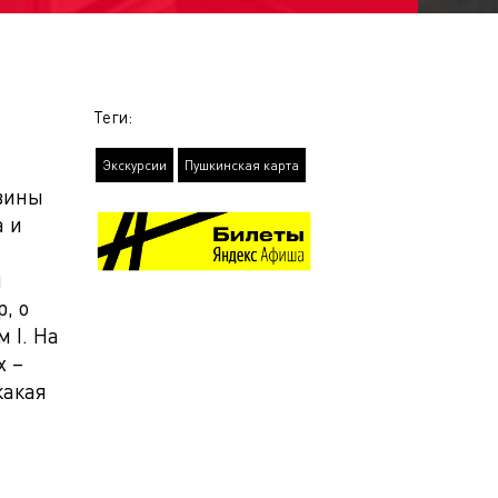
Теги:
Экскурсии
Пушкинская карта
овины
а и
ы
, о
 I. На
х –
какая