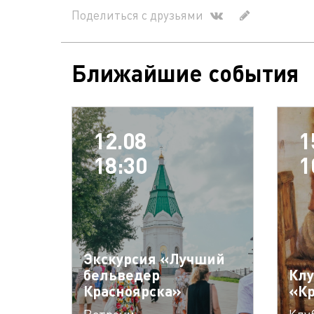
Поделиться с друзьями
Ближайшие события
12.08
1
18:30
1
Экскурсия «Лучший
бельведер
Клу
Красноярска»
«К