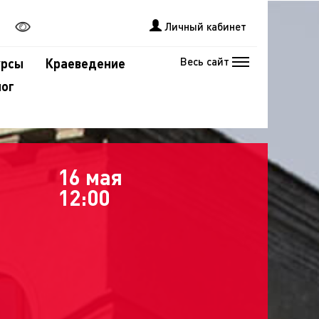
Личный кабинет
Весь сайт
урсы
Краеведение
лог
16 мая
12:00