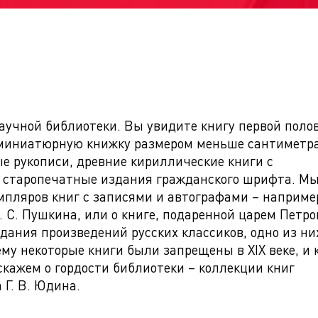
аучной библиотеки. Вы увидите книгу первой пол
, миниатюрную книжку размером меньше сантиметр
е рукописи, древние кириллические книги с
 старопечатные издания гражданского шрифта. М
пляров книг с записями и автографами – например
 С. Пушкина, или о книге, подаренной царем Петром
ания произведений русских классиков, одно из ни
ему некоторые книги были запрещены в XIX веке, и 
сскажем о гордости библиотеки – коллекции книг
 Г. В. Юдина.