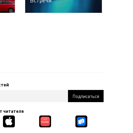
Встречи
стей
т читателя