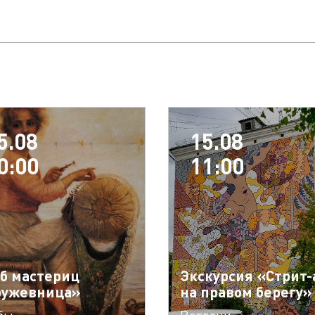
5.08
15.08
0:00
11:00
б мастериц
Экскурсия «Стрит-
ружевница»
на правом берегу»