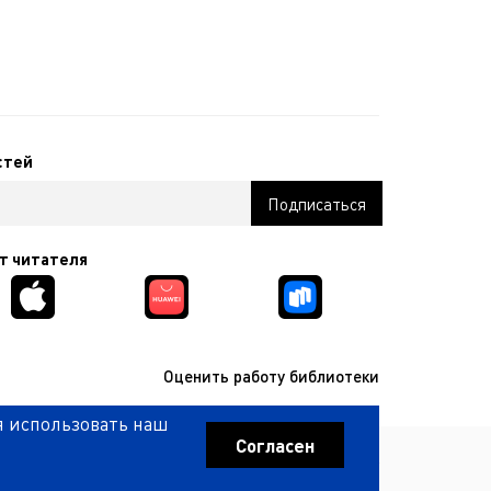
стей
т читателя
Оценить работу библиотеки
я использовать наш
КОМПАНИЯ ИНТЕКМЕДИА Г
РАЗРАБОТКА САЙТА
2017