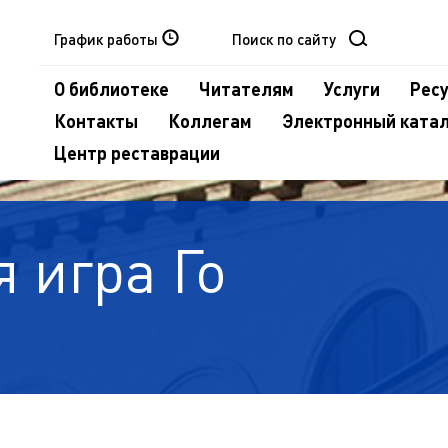
График работы
О библиотеке
Читателям
Услуги
Рес
Контакты
Коллегам
Электронный ката
Центр реставрации
 игра Го