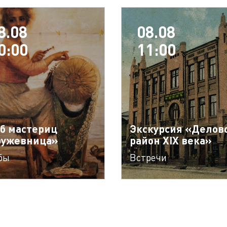
8.08
08.08
0:00
11:00
б мастериц
Экскурсия «Делов
ружевница»
район XIX века»
бы
Встречи