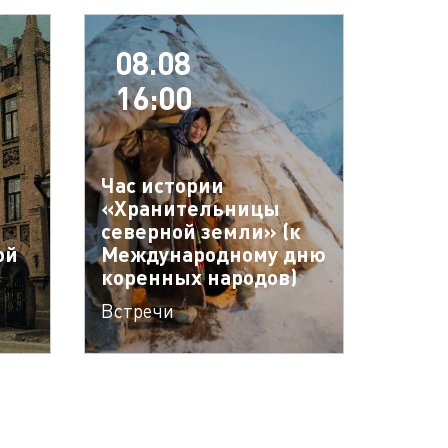
08.08
16:00
Час истории
«Хранительницы
северной земли» (к
ой
Международному дню
коренных народов)
Встречи