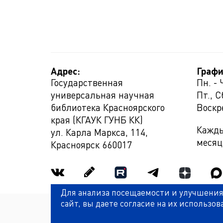
Адрес:
Графи
Государственная
Пн. - 
универсальная научная
Пт., С
библиотека Красноярского
Воскр
края (КГАУК ГУНБ КК)
Кажды
ул. Карла Маркса, 114,
месяц
Красноярск
660017
Для анализа посещаемости и улучшения
сайт, вы даете согласие на их использов
Политика обработки персональных данных
© Государственная универсальная научная библи