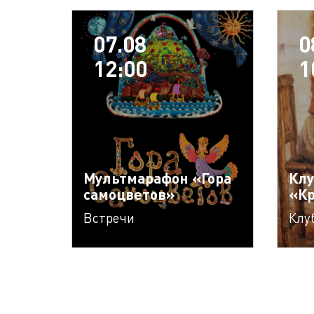
07.08
0
12:00
1
Мультмарафон «Гора
Клу
самоцветов»
«К
Встречи
Клу