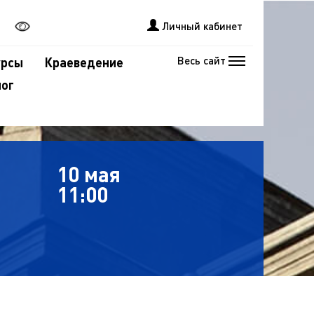
Личный кабинет
Весь сайт
урсы
Краеведение
лог
10 мая
11:00