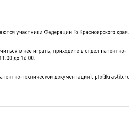
раются участники Федерации Го Красноярского края
учиться в нее играть, приходите в отдел патентно-
1.00 до 16.00.
л патентно-технической документации),
pto@kraslib.r