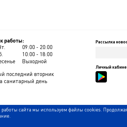
к работы:
Рассылка ново
Чт.
09:00 - 20:00
б.
10:00 - 18:00
есенье
Выходной
Личный кабине
й последний вторник
а санитарный день
 работы сайта мы используем файлы cookies. Продолжа
ание.
отека Красноярского края (КГАУК ГУНБ КК)