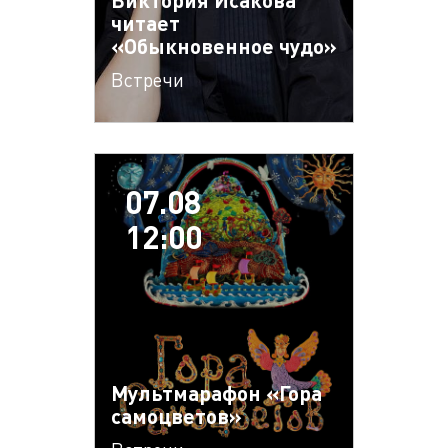
читает
«Обыкновенное чудо»
Встречи
07.08
12:00
Мультмарафон «Гора
самоцветов»