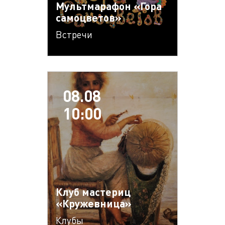
Мультмарафон «Гора
самоцветов»
Встречи
08.08
10:00
Клуб мастериц
«Кружевница»
Клубы