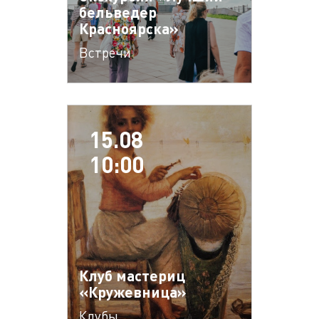
бельведер
Красноярска»
Встречи
15.08
10:00
Клуб мастериц
«Кружевница»
Клубы