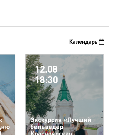
Календарь
12.08
18:30
к
Экскурсия «Лучший
дню
бельведер
)
Красноярска»