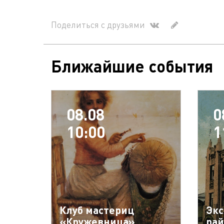
Поделиться с друзьями
Ближайшие события
08.08
0
10:00
1
Клуб мастериц
Экс
«Кружевница»
рай