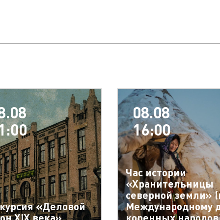
8.08
08.08
1:00
16:00
Час истории
«Хранительницы
северной земли» (
курсия «Деловой
Международному 
он XIX века»
коренных народов