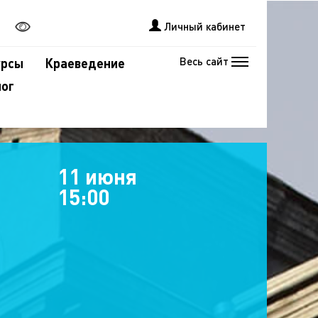
Личный кабинет
Весь сайт
урсы
Краеведение
лог
11 июня
15:00