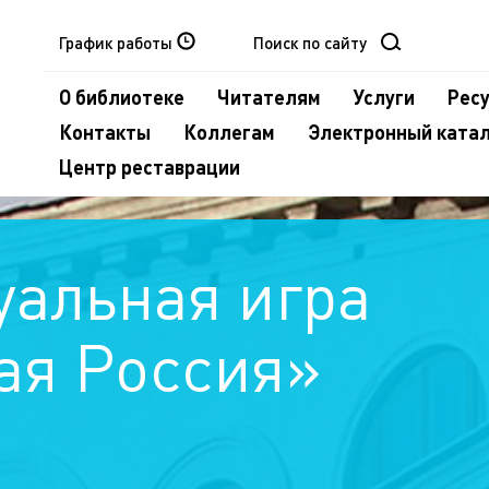
График работы
О библиотеке
Читателям
Услуги
Рес
Контакты
Коллегам
Электронный ката
Центр реставрации
уальная игра
ая Россия»