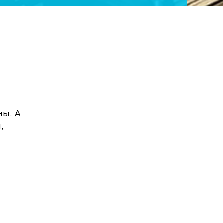
ны. А
,