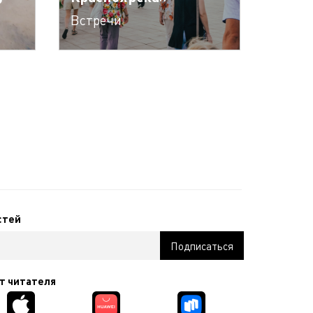
Встречи
стей
т читателя