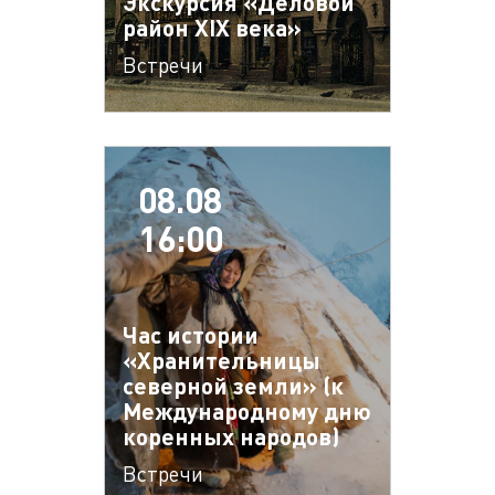
Экскурсия «Деловой
район XIX века»
Встречи
08.08
16:00
Час истории
«Хранительницы
северной земли» (к
Международному дню
коренных народов)
Встречи