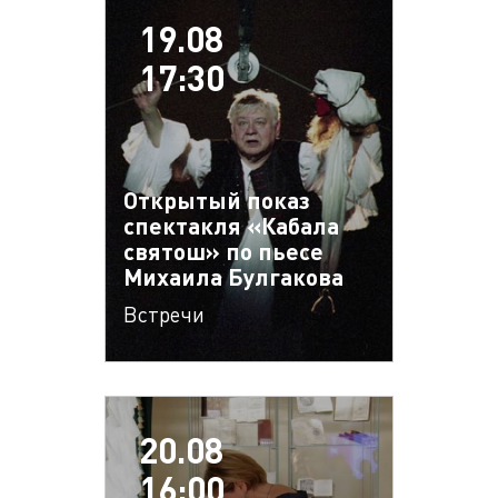
19.08
17:30
Открытый показ
спектакля «Кабала
святош» по пьесе
Михаила Булгакова
Встречи
20.08
16:00