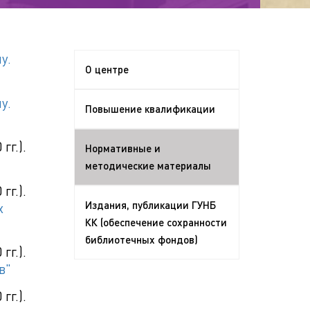
у.
О центре
у.
Повышение квалификации
гг.).
Нормативные и
методические материалы
гг.).
Издания, публикации ГУНБ
х
КК (обеспечение сохранности
библиотечных фондов)
гг.).
в"
гг.).