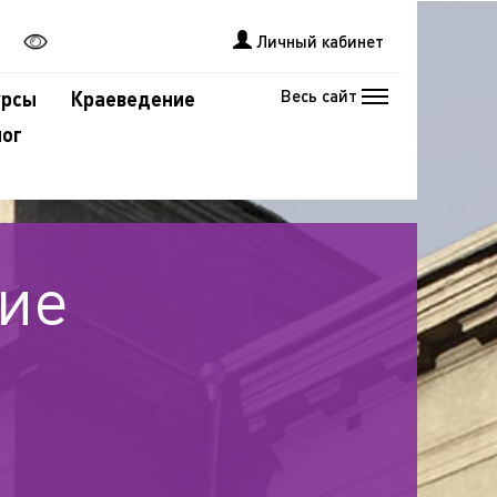
Личный кабинет
Весь сайт
урсы
Краеведение
лог
ие