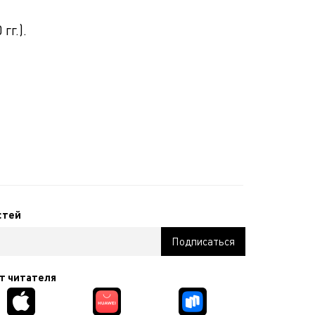
гг.).
стей
т читателя