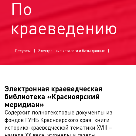
По
краеведению
Ресурсы
Электронные каталоги и базы данных
Электронная краеведческая
библиотека «Красноярский
меридиан»
Содержит полнотекстовые документы из
фондов ГУНБ Красноярского края: книги
историко-краеведческой тематики XVIII –
начала ХХ века; журналы и газеты,