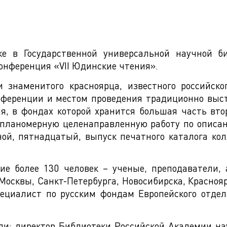
ке в Государственной универсальной научной б
онференция «VII Юдинские чтения».
 знаменитого красноярца, известного российско
нференции и местом проведения традиционно выс
ая, в фондах которой хранится большая часть в
ет планомерную целенаправленную работу по опис
ой, пятнадцатый, выпуск печатного каталога кол
ие более 130 человек – ученые, преподаватели,
осквы, Санкт-Петербурга, Новосибирска, Красноярс
ециалист по русским фондам Европейского отде
и: директор Библиотеки Российской Академии нау