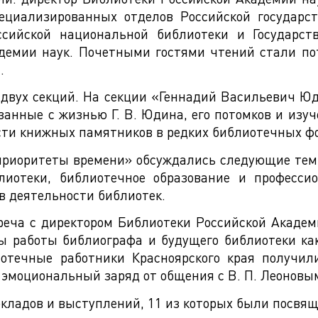
пециализированных отделов Российской государс
оссийской национальной библиотеки и Государст
адемии наук. Почетными гостями чтений стали по
.
 двух секций. На секции «Геннадий Васильевич Юд
анные с жизнью Г. В. Юдина, его потомков и изу
ти книжных памятников в редких библиотечных фо
 приоритеты времени» обсуждались следующие тем
блиотеки, библиотечное образование и професси
в деятельности библиотек.
реча с директором Библиотеки Российской Академи
ы работы библиографа и будущего библиотеки ка
иотечные работники Красноярского края получи
 эмоциональный заряд от общения с В. П. Леоновы
окладов и выступлений, 11 из которых были посвя