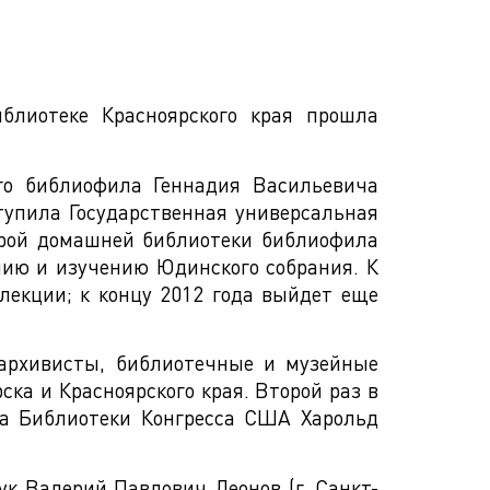
иблиотеке Красноярского края прошла
го библиофила Геннадия Васильевича
тупила Государственная универсальная
торой домашней библиотеки библиофила
анию и изучению Юдинского собрания. К
лекции; к концу 2012 года выйдет еще
 архивисты, библиотечные и музейные
ка и Красноярского края. Второй раз в
ла Библиотеки Конгресса США Харольд
к Валерий Павлович Леонов (г. Санкт-