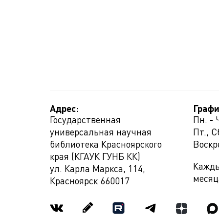
Адрес:
Графи
Государственная
Пн. - 
универсальная научная
Пт., С
библиотека Красноярского
Воскр
края (КГАУК ГУНБ КК)
Кажды
ул. Карла Маркса, 114,
месяц
Красноярск
660017