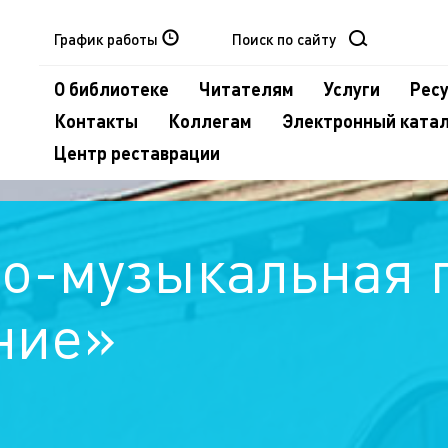
График работы
О библиотеке
Читателям
Услуги
Рес
Контакты
Коллегам
Электронный ката
Центр реставрации
о-музыкальная 
ние»