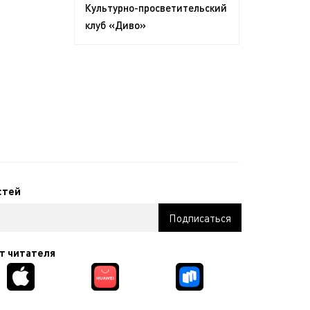
Культурно-просветительский
клуб «Диво»
стей
т читателя