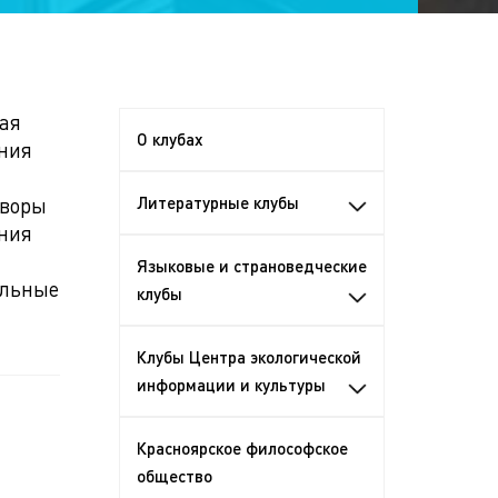
ая
О клубах
ния
оворы
Литературные клубы
ния
Языковые и страноведческие
ельные
клубы
Клубы Центра экологической
информации и культуры
Красноярское философское
общество