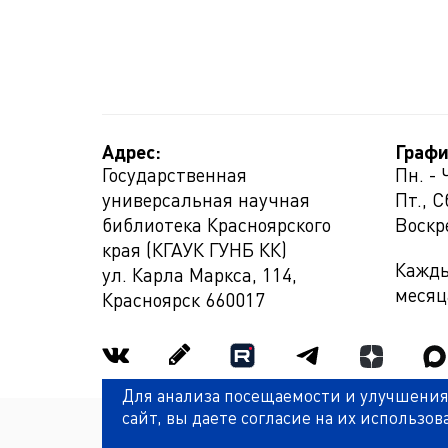
Адрес:
Графи
Государственная
Пн. - 
универсальная научная
Пт., С
библиотека Красноярского
Воскр
края (КГАУК ГУНБ КК)
Кажды
ул. Карла Маркса, 114,
месяц
Красноярск
660017
Для анализа посещаемости и улучшения
сайт, вы даете согласие на их использов
Политика обработки персональных данных