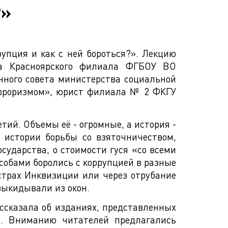
?»
упция и как с ней бороться?». Лекцию
ва Красноярского филиала ФГБОУ ВО
нного совета министерства социальной
терроризмом», юрист филиала № 2 ФКГУ
тий. Объемы её - огромные, а история -
истории борьбы со взяточничеством,
сударства, о стоимости гуся «со всеми
собами боролись с коррупцией в разные
страх Инквизиции или через отрубание
выкидывали из окон.
ссказала об изданиях, представленных
а. Вниманию читателей предлагались