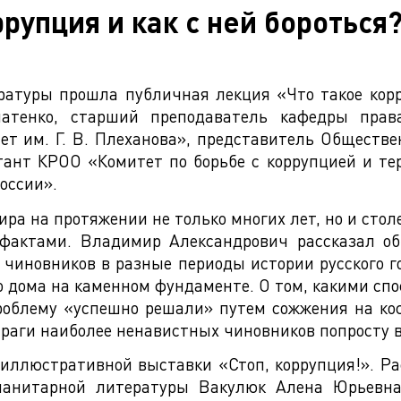
рупция и как с ней бороться
ратуры прошла публичная лекция «Что такое корр
атенкo, старший преподаватель кафедры пра
ет им. Г. В. Плеханова», представитель Обществе
ьтант КРОО «Комитет по борьбе с коррупцией и 
оссии».
ира на протяжении не только многих лет, но и столе
актами. Владимир Александрович рассказал об 
иновников в разные периоды истории русского го
о дома на каменном фундаменте. О том, какими спо
проблему «успешно решали» путем сожжения на ко
Праги наиболее ненавистных чиновников попросту 
иллюстративной выставки «Стоп, коррупция!». Ра
уманитарной литературы Вакулюк Алена Юрьевн