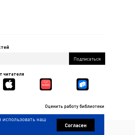
стей
т читателя
Оценить работу библиотеки
я использовать наш
КОМПАНИЯ ИНТЕКМЕДИА Г
РАЗРАБОТКА САЙТА
2017