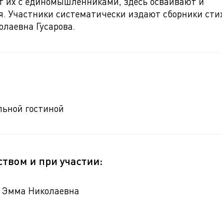
т их с единомышленниками, здесь осваивают и
. Участники систематически издают сборники сти
лаевна Гусарова.
льной гостиной
твом и при участии:
а Эмма Николаевна