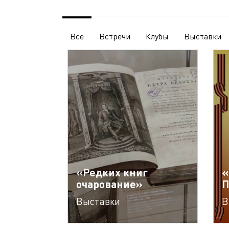
Все
Встречи
Клубы
Выставки
«Редких книг
«
очарование»
П
Выставки
В