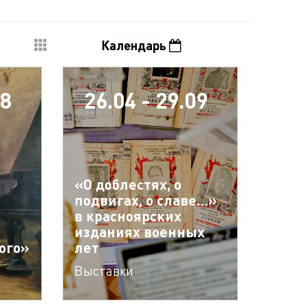
Календарь
08
26.04 - 29.09
«О доблестях, о
подвигах, о славе…»
в красноярских
изданиях военных
ого»
лет
Выставки