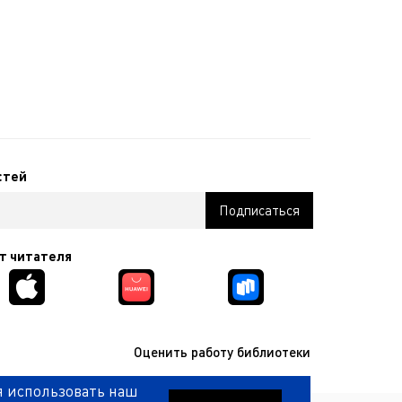
стей
т читателя
Оценить работу библиотеки
я использовать наш