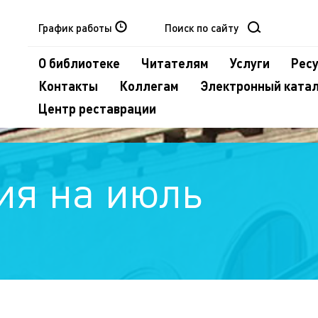
График работы
О библиотеке
Читателям
Услуги
Рес
Контакты
Коллегам
Электронный ката
Центр реставрации
ия на июль