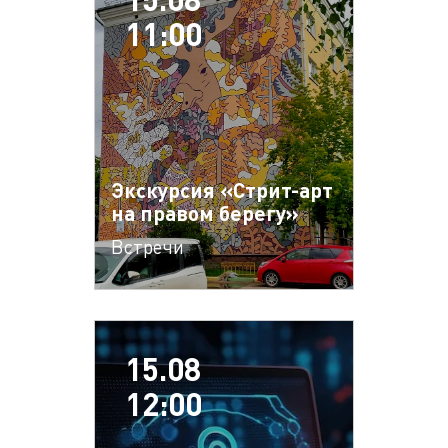
11:00
Экскурсия «Стрит-арт
на правом берегу»
Встречи
15.08
12:00