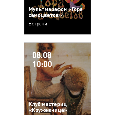
Мультмарафон «Гора
самоцветов»
Встречи
08.08
10:00
Клуб мастериц
«Кружевница»