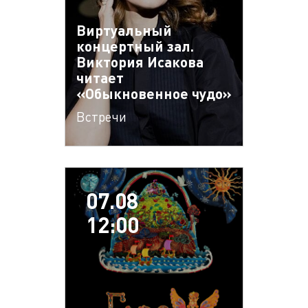
Виртуальный
концертный зал.
Виктория Исакова
читает
«Обыкновенное чудо»
Встречи
07.08
12:00