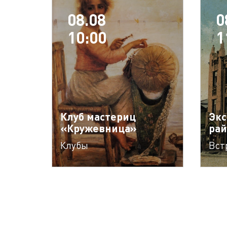
08.08
0
10:00
1
Клуб мастериц
Экс
«Кружевница»
рай
Клубы
Вст