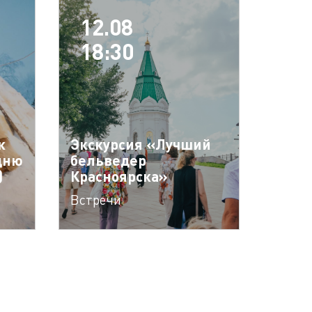
12.08
18:30
к
Экскурсия «Лучший
дню
бельведер
)
Красноярска»
Встречи