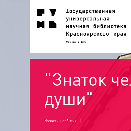
"Знаток ч
души"
Новости и события