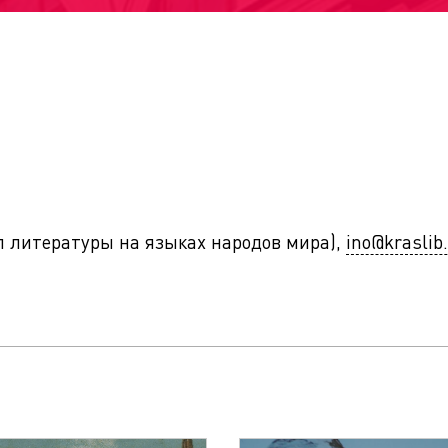
ел литературы на языках народов мира),
ino@kraslib