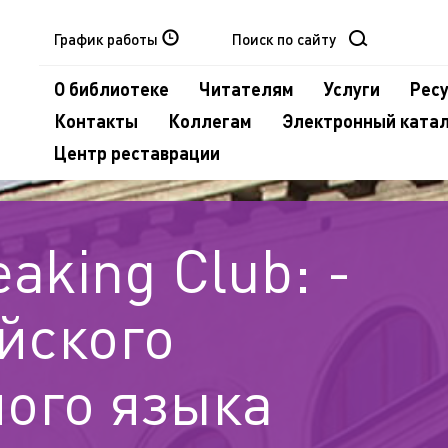
График работы
О библиотеке
Читателям
Услуги
Рес
Контакты
Коллегам
Электронный ката
Центр реставрации
eaking Club: -
йского
ного языка