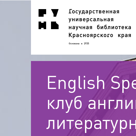
English Sp
клуб англи
литератур