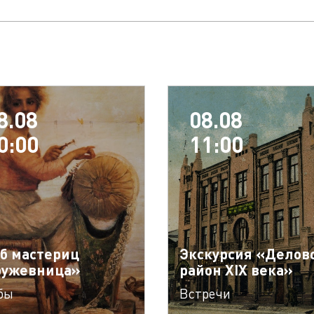
8.08
08.08
0:00
11:00
б мастериц
Экскурсия «Делов
ружевница»
район XIX века»
бы
Встречи