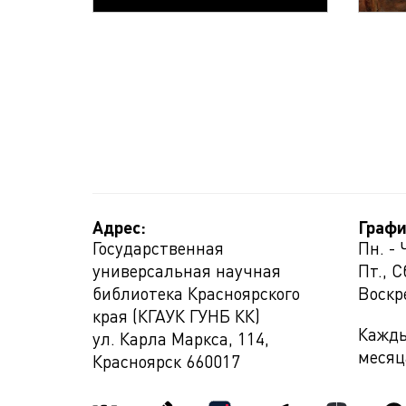
Адрес:
Графи
Государственная
Пн. - 
универсальная научная
Пт., С
библиотека Красноярского
Воскр
края (КГАУК ГУНБ КК)
Кажды
ул. Карла Маркса, 114,
месяц
Красноярск
660017