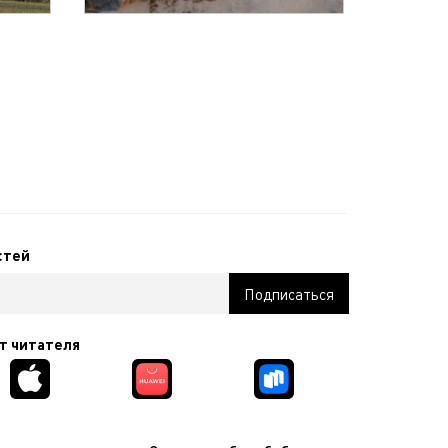
стей
т читателя