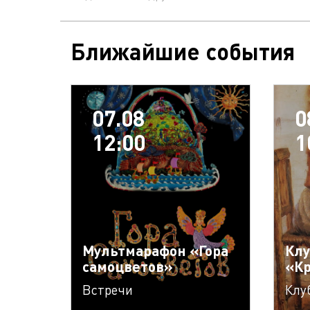
Ближайшие события
07.08
0
12:00
1
Мультмарафон «Гора
Клу
самоцветов»
«К
Встречи
Клу