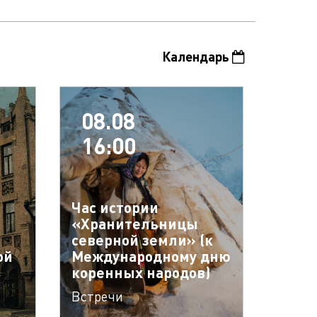
Календарь
08.08
16:00
Час истории
«Хранительницы
северной земли» (к
ой
Международному дню
коренных народов)
Встречи