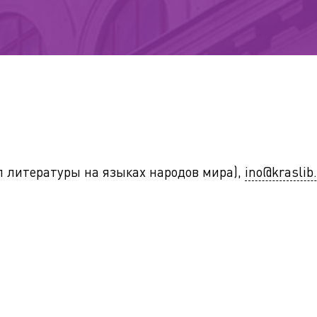
ел литературы на языках народов мира),
ino@kraslib