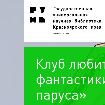
Клуб люби
фантастик
паруса»