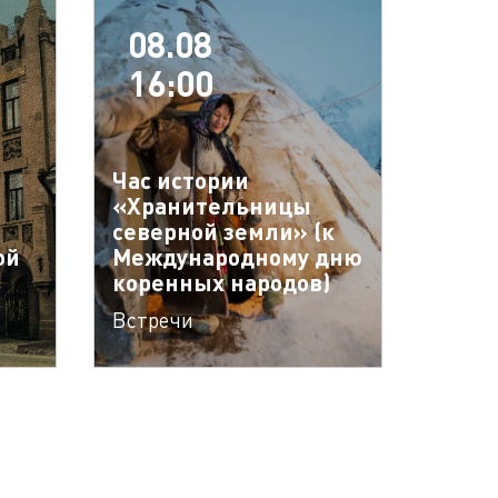
08.08
16:00
Час истории
«Хранительницы
северной земли» (к
ой
Международному дню
коренных народов)
Встречи