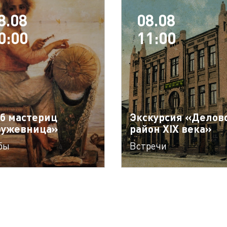
8.08
08.08
0:00
11:00
б мастериц
Экскурсия «Делов
ружевница»
район XIX века»
бы
Встречи