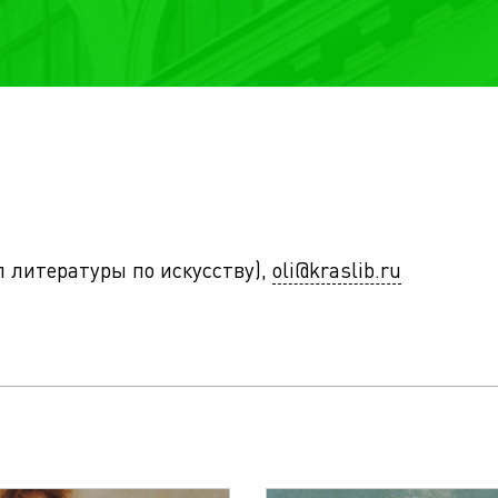
ел литературы по искусству),
oli@kraslib.ru