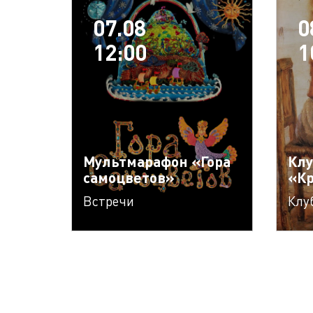
07.08
0
12:00
1
Мультмарафон «Гора
Клу
самоцветов»
«К
Встречи
Клу