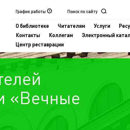
График работы
О библиотеке
Читателям
Услуги
Рес
Контакты
Коллегам
Электронный ката
Центр реставрации
телей
и «Вечные