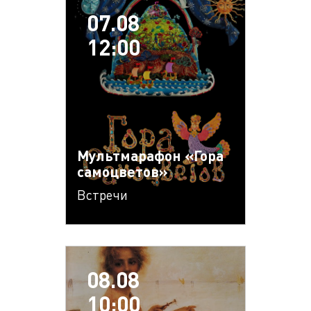
07.08
12:00
Мультмарафон «Гора
самоцветов»
Встречи
08.08
10:00