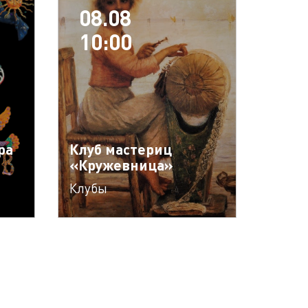
08.08
10:00
ра
Клуб мастериц
«Кружевница»
Клубы