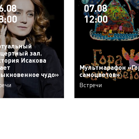
6.08
07.08
8:00
12:00
ртуальный
цертный зал.
тория Исакова
ает
Мультмарафон «Го
ыкновенное чудо»
самоцветов»
речи
Встречи