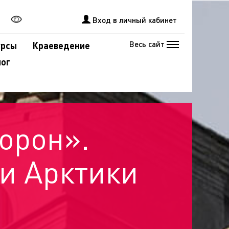
Вход в личный кабинет
Весь сайт
урсы
Краеведение
лог
орон».
и Арктики