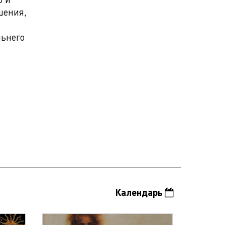
шения,
льнего
Календарь