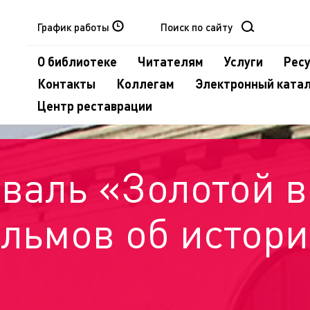
График работы
О библиотеке
Читателям
Услуги
Рес
Контакты
Коллегам
Электронный ката
Центр реставрации
валь «Золотой в
льмов об истори