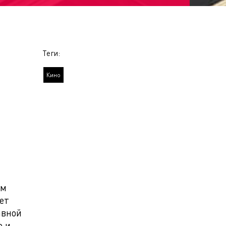
Теги:
Кино
ым
ет
авной
о и