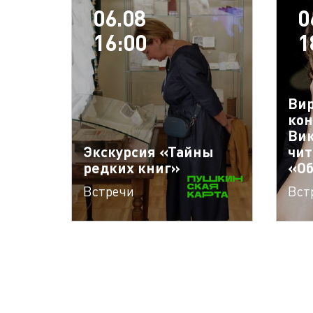
06.08
0
16:00
1
Ви
кон
Вик
Экскурсия «Тайны
чит
редких книг»
«Об
Встречи
Вст