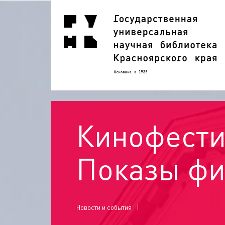
Кинофести
Показы фи
Новости и события