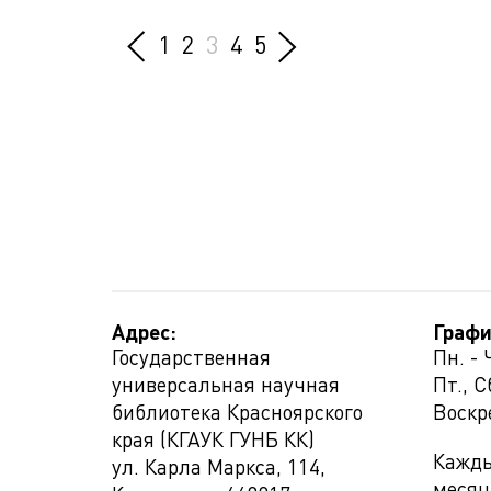
1
2
3
4
5
Адрес:
Графи
Государственная
Пн. - 
универсальная научная
Пт., С
библиотека Красноярского
Воскр
края (КГАУК ГУНБ КК)
Кажды
ул. Карла Маркса, 114,
месяц