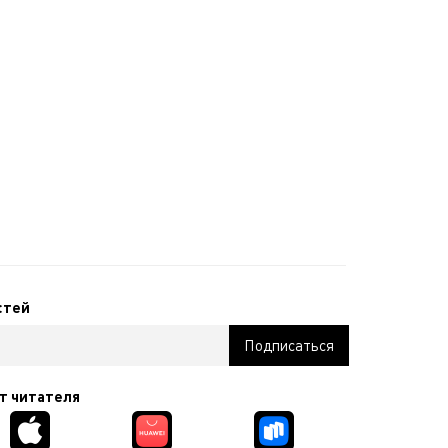
стей
т читателя