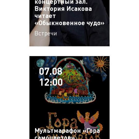
концертный зал.
Виктория Исакова
читает
«Обыкновенное чудо»
Встречи
07.08
12:00
Мультмарафон «Гора
самоцветов»