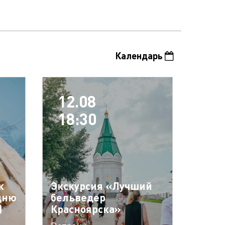
Календарь
12.08
18:30
к
Экскурсия «Лучший
дню
бельведер
)
Красноярска»