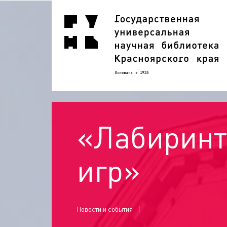
«Лабиринт
игр»
Новости и события