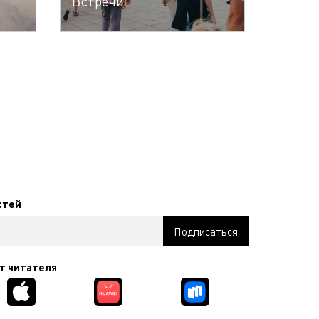
Встречи
стей
т читателя