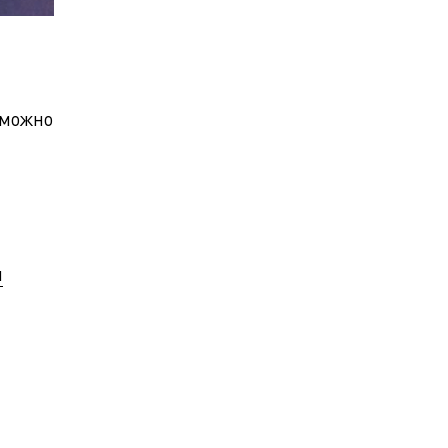
 можно
u