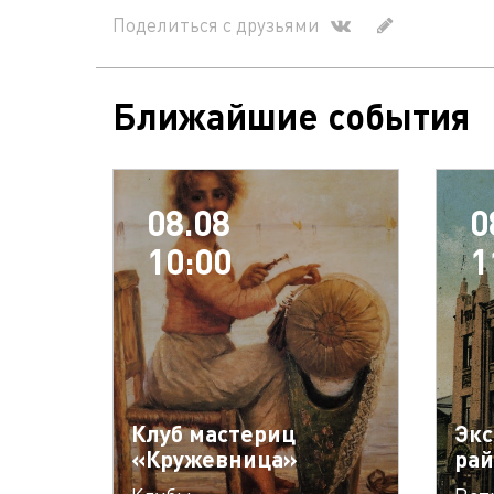
Поделиться с друзьями
Ближайшие события
08.08
0
10:00
1
Клуб мастериц
Экс
«Кружевница»
рай