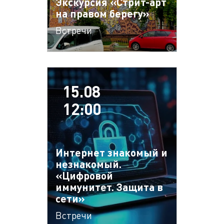
Экскурсия «Стрит-арт
на правом берегу»
Встречи
15.08
12:00
Интернет знакомый и
незнакомый.
«Цифровой
иммунитет. Защита в
сети»
Встречи