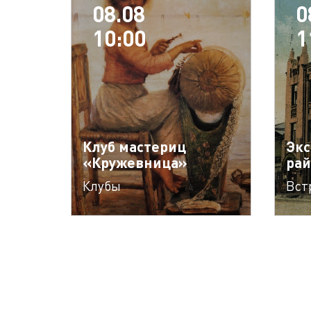
08.08
0
10:00
1
Клуб мастериц
Экс
«Кружевница»
рай
Клубы
Вст