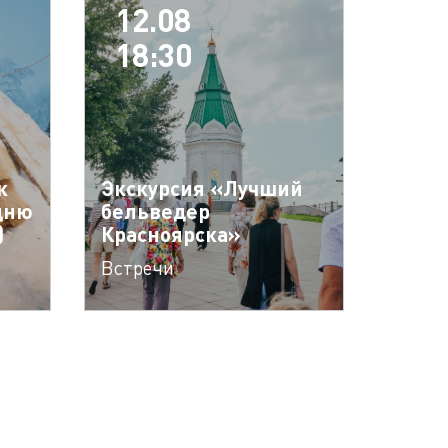
12.08
18:30
к
Экскурсия «Лучший
дню
бельведер
)
Красноярска»
Встречи