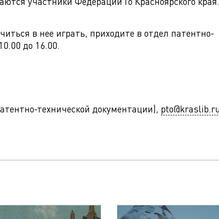
раются участники Федерации Го Красноярского края
учиться в нее играть, приходите в отдел патентно-
0.00 до 16.00.
л патентно-технической документации),
pto@kraslib.r