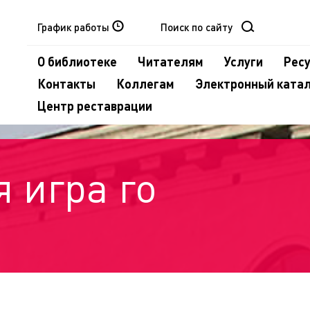
График работы
О библиотеке
Читателям
Услуги
Рес
Контакты
Коллегам
Электронный ката
Центр реставрации
 игра го