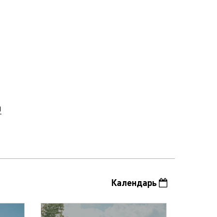
.
u
Календарь