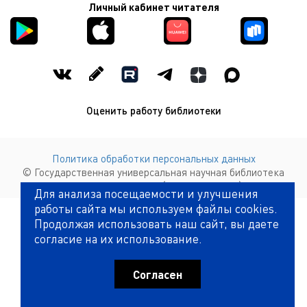
Личный кабинет читателя
Оценить работу библиотеки
Политика обработки персональных данных
© Государственная универсальная научная библиотека
Красноярского края (КГАУК ГУНБ КК)
Для анализа посещаемости и улучшения
КОМПАНИЯ ИНТЕКМЕДИА Г
РАЗРАБОТКА САЙТА
2017
работы сайта мы используем файлы cookies.
Продолжая использовать наш сайт, вы даете
согласие на их использование.